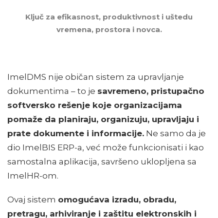
Ključ za efikasnost, produktivnost i uštedu
vremena, prostora i novca.
ImelDMS nije običan sistem za upravljanje
dokumentima – to je
savremeno, pristupačno
softversko rešenje koje organizacijama
pomaže da planiraju, organizuju, upravljaju i
prate dokumente i informacije.
Ne samo da je
dio ImelBIS ERP-a, već može funkcionisati i kao
samostalna aplikacija, savršeno uklopljena sa
ImelHR-om.
Ovaj sistem
omogućava izradu, obradu,
pretragu, arhiviranje i zaštitu elektronskih i